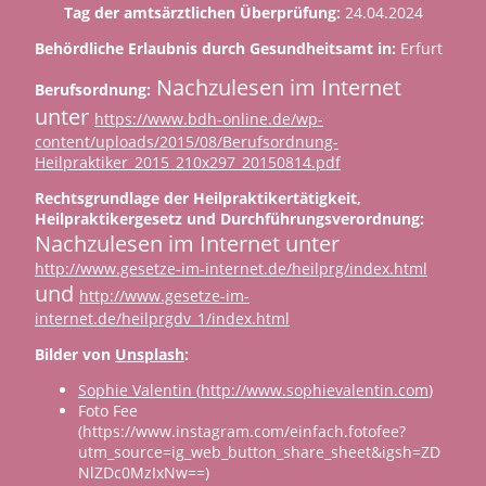
Tag der amtsärztlichen Überprüfung:
24.04.2024
Behördliche Erlaubnis durch Gesundheitsamt in:
Erfurt
Nachzulesen im Internet
Berufsordnung:
unter
https://www.bdh-online.de/wp-
content/uploads/2015/08/Berufsordnung-
Heilpraktiker_2015_210x297_20150814.pdf
Rechtsgrundlage der Heilpraktikertätigkeit,
Heilpraktikergesetz und Durchführungsverordnung:
Nachzulesen im Internet unter
http://www.gesetze-im-internet.de/heilprg/index.html
und
http://www.gesetze-im-
internet.de/heilprgdv_1/index.html
Bilder von
Unsplash
:
Sophie Valentin (
http://www.sophievalentin.com
)
Foto Fee
(https://www.instagram.com/einfach.fotofee?
utm_source=ig_web_button_share_sheet&igsh=ZD
NlZDc0MzIxNw==)